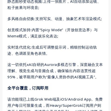
静态图秒变动态视频:上传一张图片，AI自动添加运镜、
粒子效果与环境音;
多风格自由切换:支持写实、动漫、抽象艺术等渲染模式;
创意模式加持:内置“Spicy Mode”（开放创意边界）与
Meme模式，满足娱乐化表达;
实时迭代优化:生成后可调整提示词，精细控制运动轨
迹、色调甚至角色表情。
这一切依托xAI自研的Aurora多模态引擎，深度融合文本
理解、视觉生成与音频合成，确保输出内容连贯性超
95%，被早期用户称为“最像人类协作的AI视频工具”。
全平台覆盖，订阅即用
该功能现已上线Grok Web端及iOS/Android App。免费
用户每日可限量生成，而Heavy/SuperGrok订阅用户则